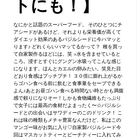
トにも！】
なにかと話題のスーパーフード。 そのひとつにチ
アシードがあるけど、それよりも栄養価が高くて
ダイエット効果のあるバジルシードに今ハマッと
ります♪ どれくらいハマッてるかって？ 種を買っ
て自家製作るほどには。笑 ↓水を含ませていると
ころ。浸すとすぐにグングン水吸ってこんな感じ
になります。ほんとカエルの卵みたい。笑見た目
どおり食感はプッチプチ！ ３０倍に膨れ上がるか
らゴハン食べる前に飲むと食事量をセーブできる
よん♪あとお昼ゴハン食べる時間ない時とかも満腹
感で頼りになりそー！しかも食物繊維もたっぷり
で女子には最高の食材だよまったく〜☆バジルシ
ードとの出会いはサワディーのこのドリンク！ こ
れは味の種類もメチャ豊富なんだけど、私はこの
マンゴー味がお気に入り♡自家製バジルシード今
回はマスカットティーとピーチティーに入れてみ