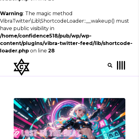
Warning
: The magic method
VibraTwitter\Lib\ShortcodeLoader::__wakeup() must
have public visibility in
/home/confidence518/pub/wp/wp-
content/plugins/vibra-twitter-feed/lib/shortcode-
loader.php
on line
28