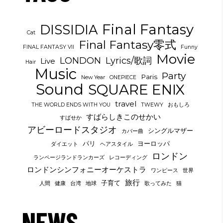
Final Fantasy
DISSIDIA
Cat
Final Fantasy零式
FINAL FANTASY VII
Funny
Movie
LONDON
Lyrics/歌詞
Live
Hair
Music
Party
Paris
New Year
ONEPIECE
Sound
SQUARE ENIX
travel
THE WORLD ENDS WITH YOU
TWEWY
おもしろ
すばらしきこのせかい
すばせか
アビーロードスタジオ
シングルマザー
カバー曲
パリ
ヨーロッパ
ダイエット
ヘアスタイル
ロンドン
ランページランドランカーズ
レコーディング
ロンドンシンフォニーオーケストラ
ワンピース
世界
旅行
子育て
人間
健康
台湾
地球
歌ってみた
猫
NEWS