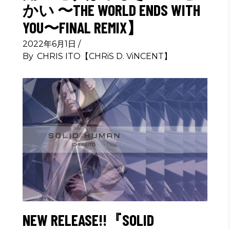
かい 〜THE WORLD ENDS WITH
YOU〜FINAL REMIX】
2022年6月1日
By
CHRIS ITO【CHRiS D. ViNCENT】
NEW RELEASE!!『SOLID