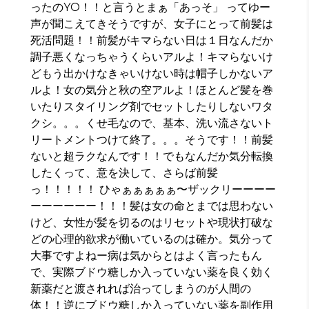
ったのYO！！と言うとまぁ「あっそ」 ってゆー
声が聞こえてきそうですが、女子にとって前髪は
死活問題！！前髪がキマらない日は１日なんだか
調子悪くなっちゃうくらいアルよ！キマらないけ
どもう出かけなきゃいけない時は帽子しかないア
ルよ！女の気分と秋の空アルよ！ほとんど髪を巻
いたりスタイリング剤でセットしたりしないワタ
クシ。。。くせ毛なので、基本、洗い流さないト
リートメントつけて終了。。。そうです！！前髪
ないと超ラクなんです！！でもなんだか気分転換
したくって、意を決して、さらば前髪
っ！！！！！ ひゃぁぁぁぁぁ〜ザックリーーーー
ーーーーーー！！！髪は女の命とまでは思わない
けど、女性が髪を切るのはリセットや現状打破な
どの心理的欲求が働いているのは確か。気分って
大事ですよねー病は気からとはよく言ったもん
で、実際ブドウ糖しか入っていない薬を良く効く
新薬だと渡されれば治ってしまうのが人間の
体！！逆にブドウ糖しか入っていない薬を副作用