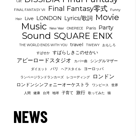
Cat
Final Fantasy零式
FINAL FANTASY VII
Funny
Movie
LONDON
Lyrics/歌詞
Live
Hair
Music
Party
Paris
New Year
ONEPIECE
Sound
SQUARE ENIX
travel
THE WORLD ENDS WITH YOU
TWEWY
おもしろ
すばらしきこのせかい
すばせか
アビーロードスタジオ
シングルマザー
カバー曲
パリ
ヨーロッパ
ダイエット
ヘアスタイル
ロンドン
ランページランドランカーズ
レコーディング
ロンドンシンフォニーオーケストラ
ワンピース
世界
旅行
子育て
人間
健康
台湾
地球
歌ってみた
猫
NEWS