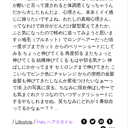
が酷いと言って渡されると体調悪くなっちゃうん
だから大したもんだよ、心理さん。末永くイイ感
じに操りたいですよね。わたしの真相心理さん。
ってなわけで自分がどんだけ髪型変えてきたか、
ふと気になったので軽めに追ってみようと思いま
す☆地毛（ブルネット）でロングヘアーだった頃
一度ボブまでカット からのベリーショートにして
みる ちょっと伸びてくる 再度切る またちょっと
伸びてくる 結構伸びてくる もはや切る気ナシ 伸
ばしにかかってます セミロングまで伸びてきた こ
こいらでピンク色にチャレンジ からの突然の金髪
金髪も伸びてきたしなんか変化つけたいなぁ〜っ
て頃 上の写真に戻る。ちなみに現在伸ばし中〜で
も気まぐれクリコなのでいつザックリショートに
するやもしれませぬ。笑ちなみにどれが１番似合
ってるかなぁー？？
/
Lifestyle
/
Hair
,
ヘアスタイル