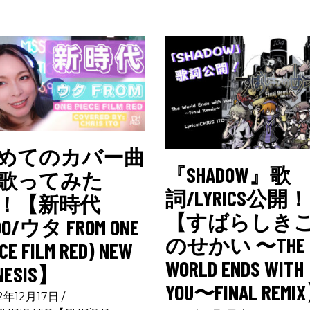
めてのカバー曲
『SHADOW』歌
歌ってみた
詞/LYRICS公開！
！【新時代
【すばらしき
DO/ウタ FROM ONE
のせかい 〜THE
CE FILM RED) NEW
WORLD ENDS WITH
NESIS】
YOU〜FINAL REMI
2年12月17日