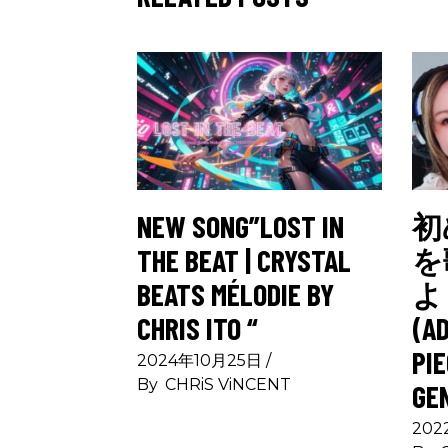
NEW SONG”LOST IN
初
THE BEAT | CRYSTAL
を
BEATS MÉLODIE BY
よ
CHRIS ITO “
(A
PIE
2024年10月25日
By
CHRiS ViNCENT
GE
202