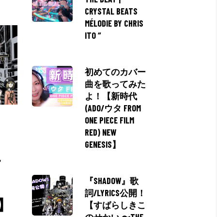
CRYSTAL BEATS
MÉLODIE BY CHRIS
ITO “
初めてのカバー
曲を歌ってみた
よ！【新時代
(ADO/ウタ FROM
ONE PIECE FILM
RED) NEW
GENESIS】
こ
『SHADOW』歌
詞/LYRICS公開！
X】
【すばらしきこ
のせかい 〜THE