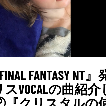
 FINAL FANTASY NT』
スVOCALの曲紹介
②『クリスタルの