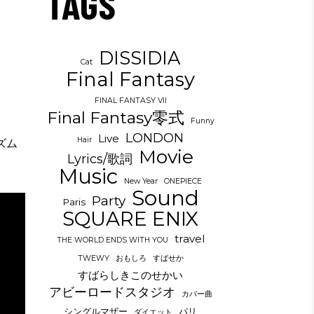
TAGS
DISSIDIA
Cat
Final Fantasy
FINAL FANTASY VII
Final Fantasy零式
Funny
LONDON
Live
Hair
ズム
Movie
Lyrics/歌詞
Music
New Year
ONEPIECE
Sound
Party
Paris
SQUARE ENIX
travel
THE WORLD ENDS WITH YOU
TWEWY
おもしろ
すばせか
すばらしきこのせかい
アビーロードスタジオ
カバー曲
シングルマザー
パリ
ダイエット