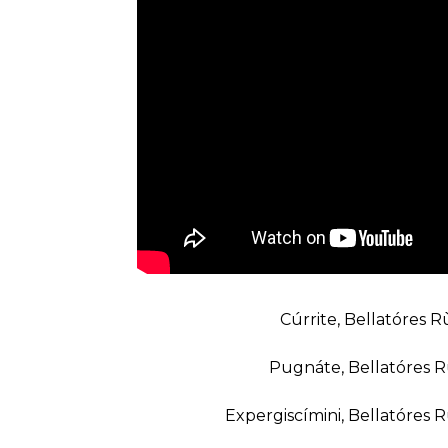
Cúrrite, Bellatóre
Pugnáte, Bellatóres
Expergiscímini, Bellató