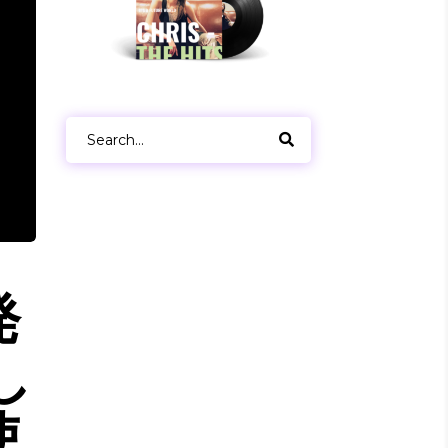
Search
for:
発
し
使