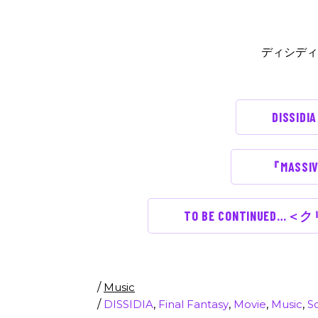
ディシディ
DISSID
『MASS
TO BE CONTINUED…＜
/
Music
/
DISSIDIA
,
Final Fantasy
,
Movie
,
Music
,
S