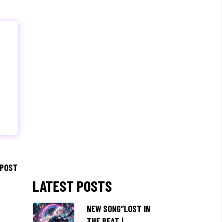
 POST
LATEST POSTS
NEW SONG”LOST IN
THE BEAT |