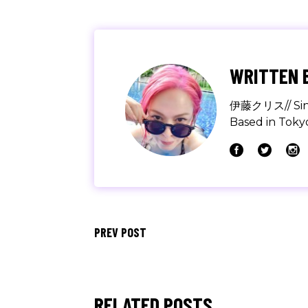
WRITTEN 
伊藤クリス// Singer
Based in Tokyo
PREV POST
RELATED POSTS