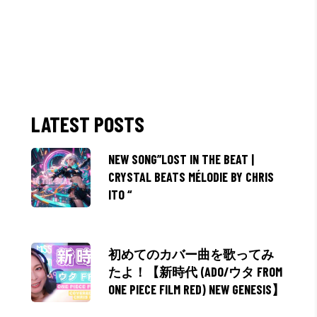
LATEST POSTS
NEW SONG”LOST IN THE BEAT |
CRYSTAL BEATS MÉLODIE BY CHRIS
ITO “
初めてのカバー曲を歌ってみ
たよ！【新時代 (ADO/ウタ FROM
ONE PIECE FILM RED) NEW GENESIS】