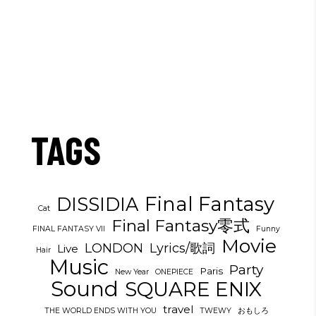
TAGS
Final Fantasy
DISSIDIA
Cat
Final Fantasy零式
FINAL FANTASY VII
Funny
Movie
LONDON
Lyrics/歌詞
Live
Hair
Music
Party
Paris
New Year
ONEPIECE
Sound
SQUARE ENIX
travel
THE WORLD ENDS WITH YOU
TWEWY
おもしろ