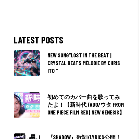
LATEST POSTS
NEW SONG”LOST IN THE BEAT |
CRYSTAL BEATS MÉLODIE BY CHRIS
ITO “
初めてのカバー曲を歌ってみ
たよ！【新時代 (ADO/ウタ FROM
ONE PIECE FILM RED) NEW GENESIS】
『SHADOW』歌詞/LYRICS公開！