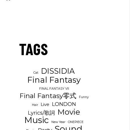
TAGS
DISSIDIA
Cat
Final Fantasy
FINAL FANTASY VII
Final Fantasy零式
Funny
LONDON
Live
Hair
Movie
Lyrics/歌詞
Music
New Year
ONEPIECE
Sound