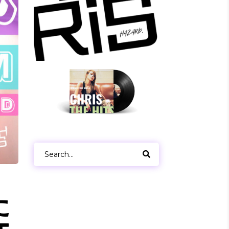
Search
for:
た