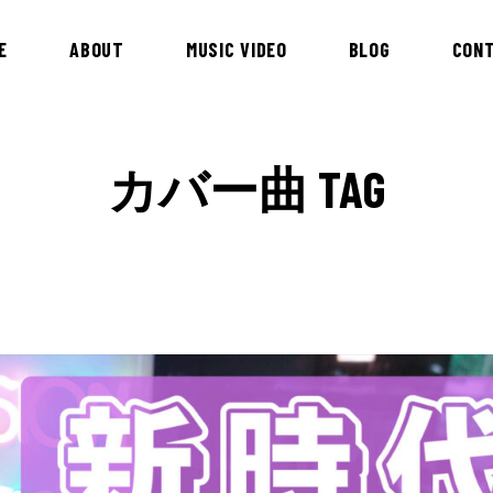
E
ABOUT
MUSIC VIDEO
BLOG
CON
カバー曲 TAG