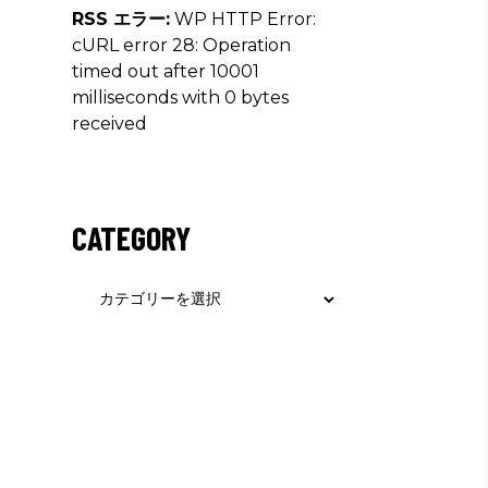
RSS エラー:
WP HTTP Error:
cURL error 28: Operation
timed out after 10001
milliseconds with 0 bytes
received
CATEGORY
Category