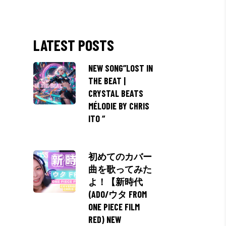
LATEST POSTS
NEW SONG”LOST IN
THE BEAT |
CRYSTAL BEATS
MÉLODIE BY CHRIS
ITO “
初めてのカバー
曲を歌ってみた
よ！【新時代
(ADO/ウタ FROM
ONE PIECE FILM
RED) NEW