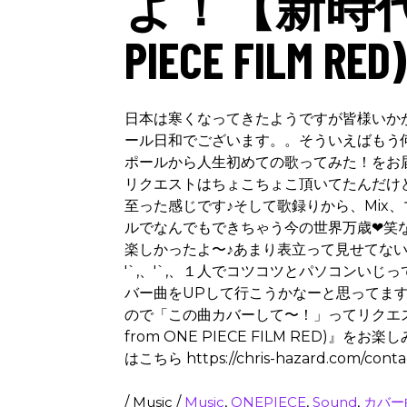
よ！【新時代 (A
PIECE FILM RE
日本は寒くなってきたようですが皆様いかが
ール日和でございます。。そういえばもう
ポールから人生初めての歌ってみた！をお
リクエストはちょこちょこ頂いてたんだけ
至った感じです♪そして歌録りから、Mix
ルでなんでもできちゃう今の世界万歳❤︎
楽しかったよ〜♪あまり表立って見せてない
'`,、'`,、１人でコツコツとパソコンい
バー曲をUPして行こうかなーと思ってま
ので「この曲カバーして〜！」ってリクエス
from ONE PIECE FILM RED)』をお楽し
はこちら https://chris-hazard.com/conta
/
Music
/
Music
,
ONEPIECE
,
Sound
,
カバー