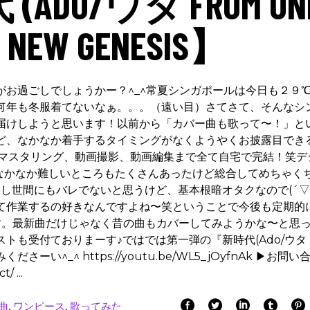
DO/ウタ FROM ON
D) NEW GENESIS】
お過ごしでしょうかー？^_^常夏シンガポールは今日も２９
何年も冬服着てないなぁ。。。（遠い目）さてさて、そんなシ
届けしようと思います！以前から「カバー曲も歌って〜！」と
ど、なかなか着手するタイミングがなくようやくお披露目でき
、マスタリング、動画撮影、動画編集まで全て自宅で完結！笑デ
笑なかなか難しいところもたくさんあったけど総合してめちゃく
し世間にもバレでないと思うけど、基本根暗オタクなので(´▽
じって作業するの好きなんですよね〜笑ということで今後も定期的
す。最新曲だけじゃなく昔の曲もカバーしてみようかな〜と思
トも受付ておりまーす♪ではでは第一弾の『新時代(Ado/ウタ
みくださーい^_^ https://youtu.be/WL5_jOyfnAk ▶お問
ct/
曲
,
ワンピース
,
歌ってみた