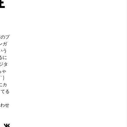
E
℃のプ
ンガ
いう
るに
ジタ
ちゃ
`)
にカ
ってる
い合わせ