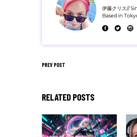
伊藤クリス// Singer
Based in Tokyo
PREV POST
RELATED POSTS