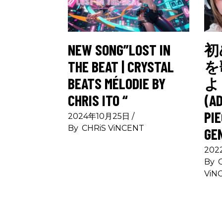
NEW SONG”LOST IN
初
THE BEAT | CRYSTAL
を
BEATS MÉLODIE BY
よ
CHRIS ITO “
(A
PIE
2024年10月25日
By
CHRiS ViNCENT
GE
202
By
ViN