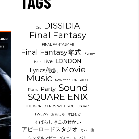
TAGS
DISSIDIA
Cat
Final Fantasy
FINAL FANTASY VII
Final Fantasy零式
Funny
LONDON
Live
Hair
Movie
Lyrics/歌詞
Music
New Year
ONEPIECE
Sound
Party
Paris
SQUARE ENIX
travel
THE WORLD ENDS WITH YOU
TWEWY
おもしろ
すばせか
すばらしきこのせかい
アビーロードスタジオ
カバー曲
シングルマザー
パリ
ダイエット