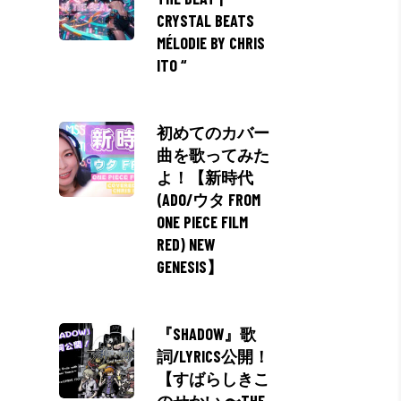
CRYSTAL BEATS
MÉLODIE BY CHRIS
ITO “
初めてのカバー
曲を歌ってみた
よ！【新時代
(ADO/ウタ FROM
ONE PIECE FILM
RED) NEW
GENESIS】
『SHADOW』歌
詞/LYRICS公開！
【すばらしきこ
のせかい 〜THE