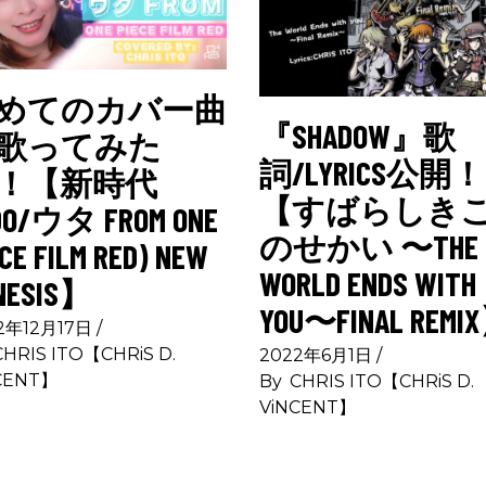
めてのカバー曲
『SHADOW』歌
歌ってみた
詞/LYRICS公開！
！【新時代
【すばらしき
DO/ウタ FROM ONE
のせかい 〜THE
CE FILM RED) NEW
WORLD ENDS WITH
NESIS】
YOU〜FINAL REMI
2年12月17日
CHRIS ITO【CHRiS D.
2022年6月1日
CENT】
By
CHRIS ITO【CHRiS D.
ViNCENT】