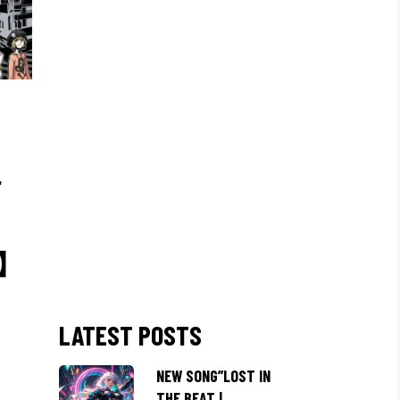
こ
X】
LATEST POSTS
NEW SONG”LOST IN
THE BEAT |