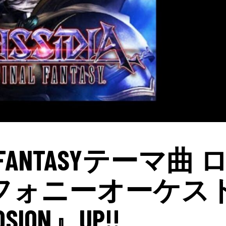
NAL FANTASYテーマ曲 
フォニーオーケス
SION』UP!!