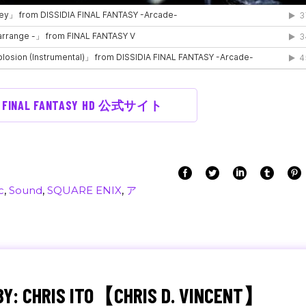
IA FINAL FANTASY HD 公式サイト
c
,
Sound
,
SQUARE ENIX
,
ア
BY: CHRIS ITO【CHRIS D. VINCENT】