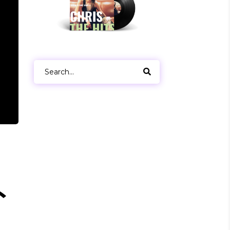
Search
for:
ロ
ト